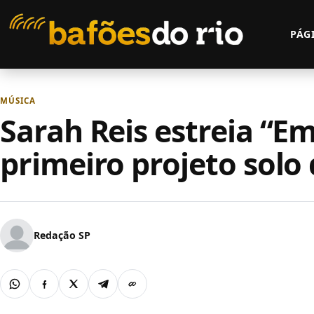
Pular para o conteúdo
PÁGI
MÚSICA
Sarah Reis estreia “E
primeiro projeto solo
Redação SP
WhatsApp
Facebook
X
Telegram
Copiar link