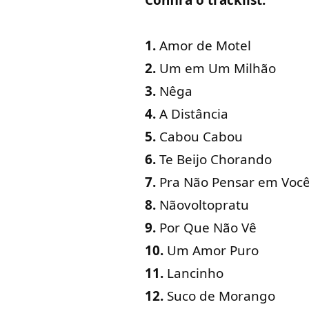
Confira o tracklist:
1.
Amor de Motel
2.
Um em Um Milhão
3.
Nêga
4.
A Distância
5.
Cabou Cabou
6.
Te Beijo Chorando
7.
Pra Não Pensar em Voc
8.
Nãovoltopratu
9.
Por Que Não Vê
10.
Um Amor Puro
11.
Lancinho
12.
Suco de Morango