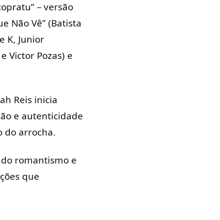
topratu” – versão
ue Não Vê” (Batista
e K, Junior
 Victor Pozas) e
h Reis inicia
ão e autenticidade
 do arrocha.
, do romantismo e
nções que