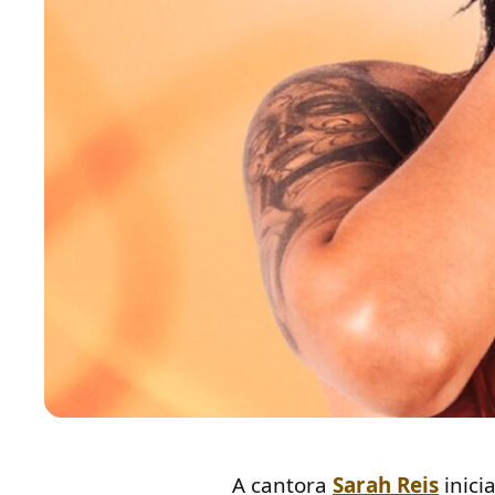
A cantora
Sarah Reis
inici