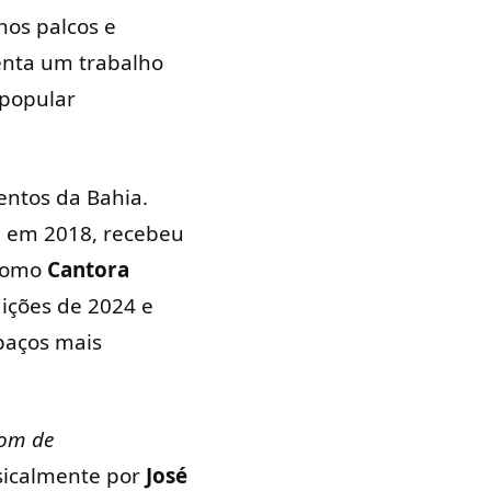
nos palcos e
senta um trabalho
 popular
ntos da Bahia.
 em 2018, recebeu
 como
Cantora
ições de 2024 e
paços mais
om de
usicalmente por
José