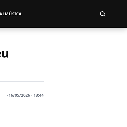
Abrir busca
AL
MÚSICA
eu
•
16/05/2026 · 13:44