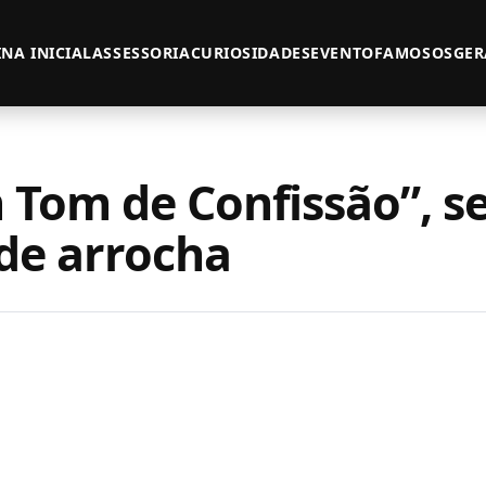
NA INICIAL
ASSESSORIA
CURIOSIDADES
EVENTO
FAMOSOS
GER
m Tom de Confissão”, s
 de arrocha