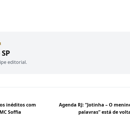
R
 SP
pe editorial.
os inéditos com
Agenda RJ: “Jotinha – O menin
MC Soffia
palavras” está de volt