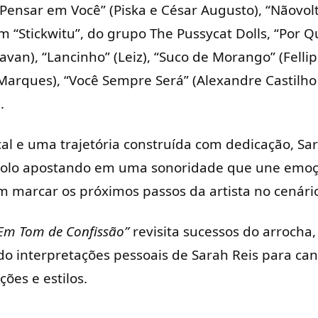
 Pensar em Você” (Piska e César Augusto), “Nãovol
 “Stickwitu”, do grupo The Pussycat Dolls, “Por Q
van), “Lancinho” (Leiz), “Suco de Morango” (Fellip
ques), “Você Sempre Será” (Alexandre Castilho e
.
l e uma trajetória construída com dedicação, Sara
a solo apostando em uma sonoridade que une emoç
marcar os próximos passos da artista no cenário
Em Tom de Confissão”
revisita sucessos do arrocha
do interpretações pessoais de Sarah Reis para ca
ões e estilos.