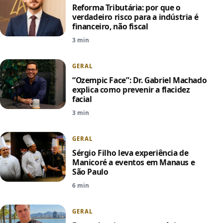
Reforma Tributária: por que o
verdadeiro risco para a indústria é
financeiro, não fiscal
3 min
GERAL
“Ozempic Face”: Dr. Gabriel Machado
explica como prevenir a flacidez
facial
3 min
GERAL
Sérgio Filho leva experiência de
Manicoré a eventos em Manaus e
São Paulo
6 min
GERAL