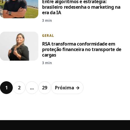
Entre algoritmos e estratégia:
brasileiro redesenha o marketing na
era da IA
3 min
GERAL
RSA transforma conformidade em
proteção financeira no transporte de
cargas
3 min
Paginação de posts
1
2
…
29
Próxima →