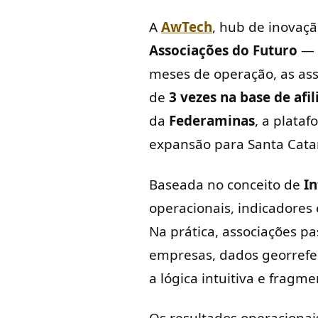
A
AwTech
, hub de inovaç
Associações do Futuro
— a
meses de operação, as as
de
3 vezes na base de afi
da
Federaminas
, a plata
expansão para Santa Catar
Baseada no conceito de
In
operacionais, indicadores
Na prática, associações 
empresas, dados georrefer
a lógica intuitiva e fragm