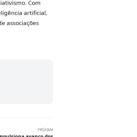
ciativismo. Com
gência artificial,
de associações
PRÓXIMA
impulsiona avanço dos