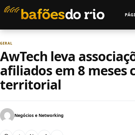
Pular para o conteúdo
PÁGI
GERAL
AwTech leva associaçõe
afiliados em 8 meses 
territorial
Negócios e Networking