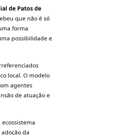
ial de Patos de
rcebeu que não é só
 uma forma
uma possibilidade e
orreferenciados
co local. O modelo
 com agentes
ansão de atuação e
m ecossistema
A adoção da