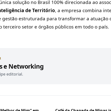
 única solução no Brasil 100% direcionada ao asso
nteligência de Território
, a empresa combina inteli
 gestão estruturada para transformar a atuação 
 terceiro setor e órgãos públicos em todo o país.
R
s e Networking
pe editorial.
 Melhor de Mim” em
Café da Chapada de Minas 