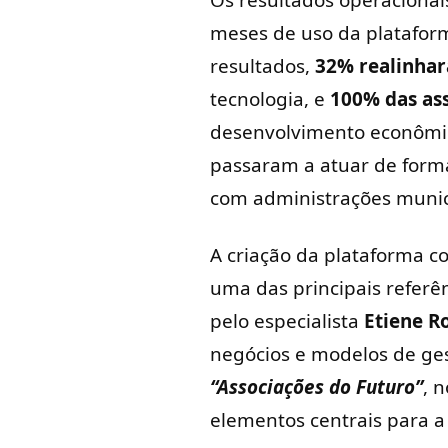
Os resultados operacionai
meses de uso da platafor
resultados,
32% realinhar
tecnologia, e
100% das ass
desenvolvimento econômico
passaram a atuar de forma
com administrações munici
A criação da plataforma 
uma das principais referên
pelo especialista
Etiene R
negócios e modelos de gest
“Associações do Futuro”
, 
elementos centrais para a 