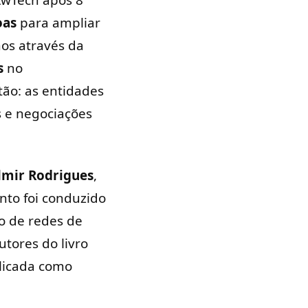
AwTech após 8
oas
para ampliar
os através da
s
no
ão: as entidades
s e negociações
lmir Rodrigues
,
nto foi conduzido
o de redes de
tores do livro
plicada como