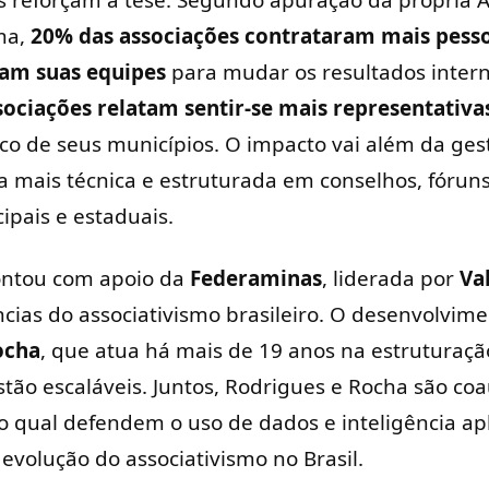
s reforçam a tese. Segundo apuração da própria 
ma,
20% das associações contrataram mais pess
am suas equipes
para mudar os resultados intern
ociações relatam sentir-se mais representativa
 de seus municípios. O impacto vai além da gest
 mais técnica e estruturada em conselhos, fórun
pais e estaduais.
contou com apoio da
Federaminas
, liderada por
Va
cias do associativismo brasileiro. O desenvolvime
ocha
, que atua há mais de 19 anos na estruturaçã
ão escaláveis. Juntos, Rodrigues e Rocha são coau
no qual defendem o uso de dados e inteligência a
evolução do associativismo no Brasil.