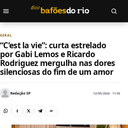
Pular para o conteúdo
Abrir menu
Abrir bu
GERAL
“C’est la vie”: curta estrelado
por Gabi Lemos e Ricardo
Rodriguez mergulha nas dores
silenciosas do fim de um amor
Redação SP
12/05/2026 · 11:59
WhatsApp
Facebook
X
Telegram
Copiar link