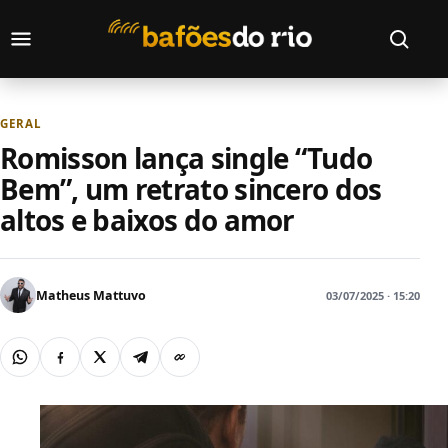
Pular para o conteúdo
Abrir menu
Abrir bu
GERAL
Romisson lança single “Tudo
Bem”, um retrato sincero dos
altos e baixos do amor
Matheus Mattuvo
03/07/2025 · 15:20
WhatsApp
Facebook
X
Telegram
Copiar link